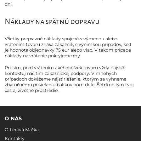
dní.
Náklady na spätnú dopravu
Všetky prepravné náklady spojené s výmenou alebo
vrátením tovaru znáša zákazník, s výnimkou prípadov, keď
je hodnota objednávky 75 eur alebo viac. V takom prípade
náklady na vrátenie pokryjeme my.
Prosím, pred vrátením akéhokoľvek tovaru vždy najskôr
kontaktuj náš tím zákazníckej podpory. V mnohých
prípadoch dokážeme nájsť riešenie, ktorým sa vyhneme
zbytočnému posielaniu balíkov hore-dole. Šetríme tým tvoj
čas aj životné prostredie.
O NÁS
O Lenivá Mačka
Kontakty