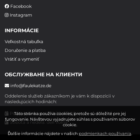
Facebook
Instagram
INFORMÁCIE
Veľkostná tabuľka
Doručenie a platba
Vrátiť a vymeniť
ОБСЛУЖВАНЕ НА КЛИЕНТИ
info@faulekatze.de
Oddelenie služieb zákazníkom je vám k dispozícii v
nasledujúcich hodinách:
Pondelok - piatok: 10:00 - 19:00
Táto stránka používa cookies, pretože sú dôležité pre jej
fungovanie. Návštevou vyjadrujete súhlas s používaním súborov
Sobota a nedeľa: deň voľna
cookie.
Ďalšie informácie nájdete v našich
podmienkach používania
.