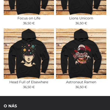
Focus on Life
Lions Unicorn
36,50 €
36,50 €
Head Full of Elsewhere
Astronaut Ramen
36,50 €
36,50 €
O NÁS