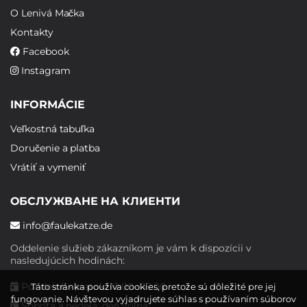
O Lenivá Mačka
Kontakty
Facebook
Instagram
INFORMÁCIE
Veľkostná tabuľka
Doručenie a platba
Vrátiť a vymeniť
ОБСЛУЖВАНЕ НА КЛИЕНТИ
info@faulekatze.de
Oddelenie služieb zákazníkom je vám k dispozícii v
nasledujúcich hodinách:
Pondelok - piatok: 10:00 - 19:00
Táto stránka používa cookies, pretože sú dôležité pre jej
fungovanie. Návštevou vyjadrujete súhlas s používaním súborov
Sobota a nedeľa: deň voľna