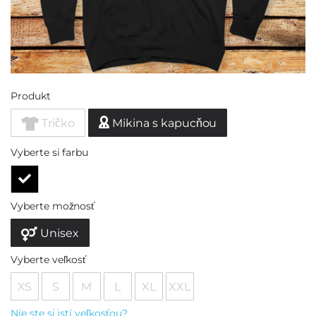
Produkt
Tričko
Mikina s kapucňou
Vyberte si farbu
Vyberte možnosť
Unisex
Vyberte veľkosť
XS
S
M
L
XL
XXL
Nie ste si istí veľkosťou?