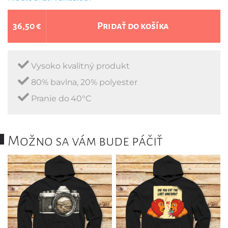
36,50 €
Pridať do košíka
Vysoko kvalitný produkt
80% bavlna, 20% polyester
Pranie do 40°C
Možno sa vám bude páčiť