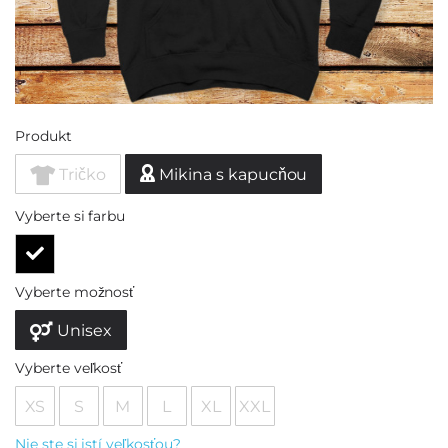
Produkt
Tričko
Mikina s kapucňou
Vyberte si farbu
Vyberte možnosť
Unisex
Vyberte veľkosť
XS
S
M
L
XL
XXL
Nie ste si istí veľkosťou?