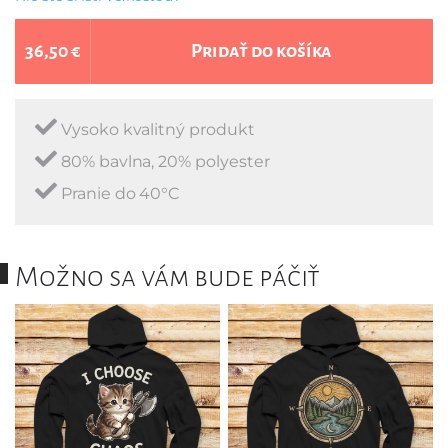
36,50 €
Pridať do košíka
Vysoko kvalitný produkt
80% bavlna, 20% polyester
Pranie do 40°C
Možno sa vám bude páčiť