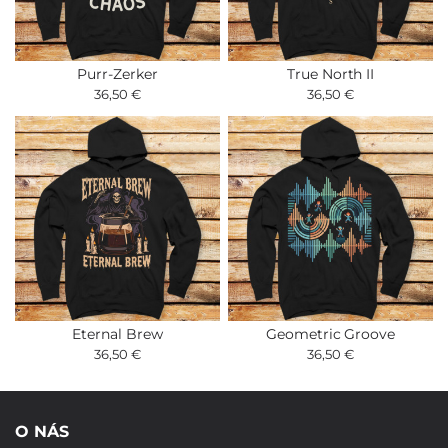
Purr-Zerker
True North II
36,50 €
36,50 €
Eternal Brew
Geometric Groove
36,50 €
36,50 €
O NÁS