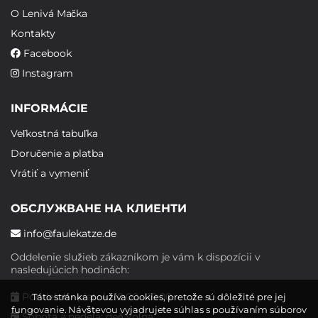
O Lenivá Mačka
Kontakty
Facebook
Instagram
INFORMÁCIE
Veľkostná tabuľka
Doručenie a platba
Vrátiť a vymeniť
ОБСЛУЖВАНЕ НА КЛИЕНТИ
info@faulekatze.de
Oddelenie služieb zákazníkom je vám k dispozícii v
nasledujúcich hodinách:
Pondelok - piatok: 10:00 - 19:00
Táto stránka používa cookies, pretože sú dôležité pre jej
fungovanie. Návštevou vyjadrujete súhlas s používaním súborov
Sobota a nedeľa: deň voľna