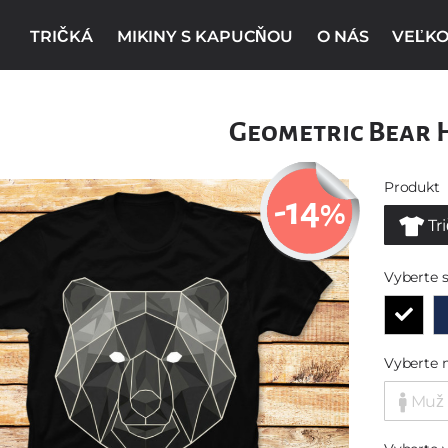
TRIČKÁ
MIKINY S KAPUCŇOU
O NÁS
VEĽKO
Geometric Bear 
Produkt
-14
%
Tr
Vyberte s
Vyberte 
Muž