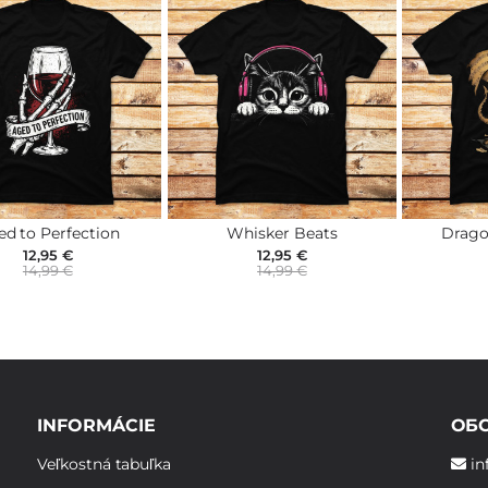
d to Perfection
Whisker Beats
Drago
12,95 €
12,95 €
14,99 €
14,99 €
INFORMÁCIE
ОБ
Veľkostná tabuľka
in