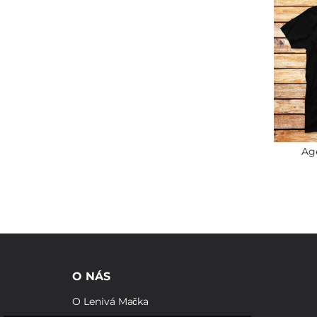
Age
O NÁS
O Lenivá Mačka