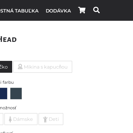
STNÁ TABUĽKA
DODÁVKA
Head
ičko
Mikina s kapucňou
i farbu
možnosť
Dámske
Deti