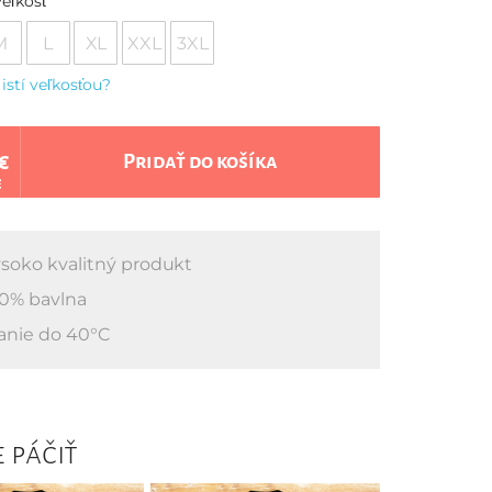
eľkosť
M
L
XL
XXL
3XL
 istí veľkosťou?
€
Pridať do košíka
€
soko kvalitný produkt
0% bavlna
anie do 40°C
 páčiť