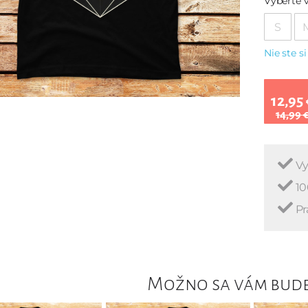
Vyberte v
S
Nie ste si
12,95 
14,99 
Vy
10
Pr
Možno sa vám bude