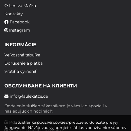
O Lenivá Mačka
Kontakty
Facebook
Instagram
INFORMÁCIE
Veľkostná tabuľka
Doručenie a platba
Vrátiť a vymeniť
ОБСЛУЖВАНЕ НА КЛИЕНТИ
info@faulekatze.de
Oddelenie služieb zákazníkom je vám k dispozícii v
nasledujúcich hodinách:
Pondelok - piatok: 10:00 - 19:00
Táto stránka používa cookies, pretože sú dôležité pre jej
fungovanie. Návštevou vyjadrujete súhlas s používaním súborov
Sobota a nedeľa: deň voľna