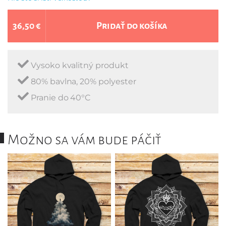
36,50 €
Pridať do košíka
Vysoko kvalitný produkt
80% bavlna, 20% polyester
Pranie do 40°C
Možno sa vám bude páčiť