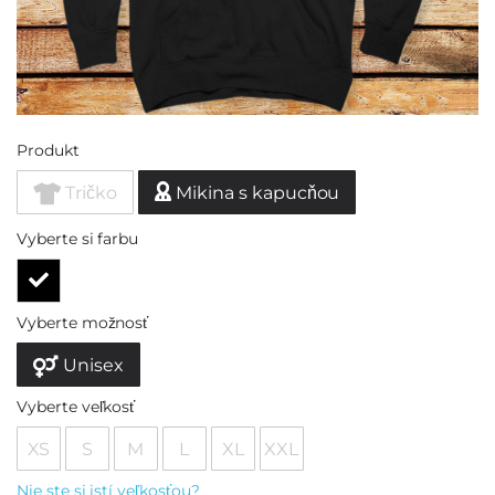
Produkt
Tričko
Mikina s kapucňou
Vyberte si farbu
Vyberte možnosť
Unisex
Vyberte veľkosť
XS
S
M
L
XL
XXL
Nie ste si istí veľkosťou?