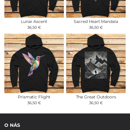
Lunar Ascent
Sacred Heart Mandala
36,50 €
36,50 €
Prismatic Flight
The Great Outdoors
36,50 €
36,50 €
O NÁS