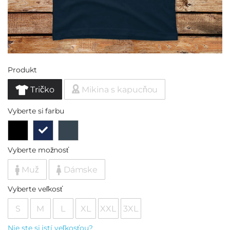
Produkt
Tričko
Mikina s kapucňou
Vyberte si farbu
Vyberte možnosť
Muž
Dámske
Vyberte veľkosť
S
M
L
XL
XXL
3XL
Nie ste si istí veľkosťou?