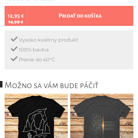
12,95 €
Pridať do košíka
14,99 €
Vysoko kvalitný produkt
100% bavlna
Pranie do 40°C
Možno sa vám bude páčiť