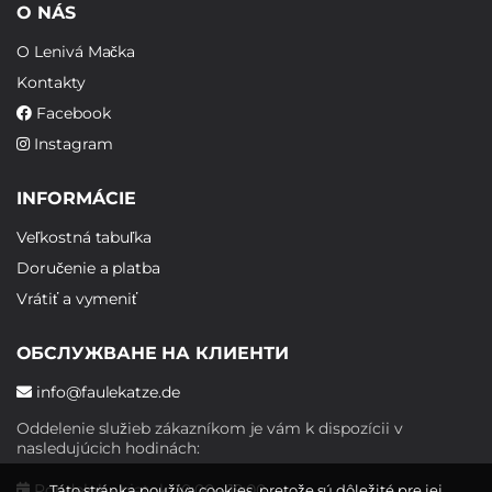
O NÁS
O Lenivá Mačka
Kontakty
Facebook
Instagram
INFORMÁCIE
Veľkostná tabuľka
Doručenie a platba
Vrátiť a vymeniť
ОБСЛУЖВАНЕ НА КЛИЕНТИ
info@faulekatze.de
Oddelenie služieb zákazníkom je vám k dispozícii v
nasledujúcich hodinách:
Pondelok - piatok: 10:00 - 19:00
Táto stránka používa cookies, pretože sú dôležité pre jej