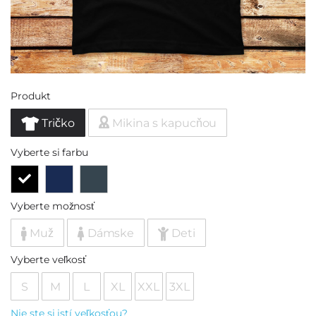
Produkt
Tričko
Mikina s kapucňou
Vyberte si farbu
Vyberte možnosť
Muž
Dámske
Deti
Vyberte veľkosť
S
M
L
XL
XXL
3XL
Nie ste si istí veľkosťou?