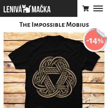
The Impossible Mobius
-14
%