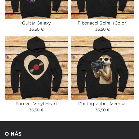
Guitar Galaxy
Fibonacci Spiral (Color)
36,50 €
36,50 €
Forever Vinyl Heart
Photographer Meerkat
36,50 €
36,50 €
O NÁS