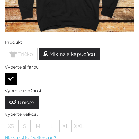
Produkt
Tričko
Mikina s kapucňou
Vyberte si farbu
Vyberte možnosť
Unisex
Vyberte veľkosť
XS
S
M
L
XL
XXL
Nie ste si istí veľkosťou?