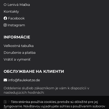
O Lenivá Mačka
Kontakty
Facebook
Instagram
INFORMÁCIE
Veľkostná tabuľka
Doručenie a platba
Vrátiť a vymeniť
ОБСЛУЖВАНЕ НА КЛИЕНТИ
info@faulekatze.de
Oddelenie služieb zákazníkom je vám k dispozícii v
nasledujúcich hodinách:
Pondelok - piatok: 10:00 - 19:00
Táto stránka používa cookies, pretože sú dôležité pre jej
fungovanie. Návštevou vyjadrujete súhlas s používaním súborov
Sobota a nedeľa: deň voľna