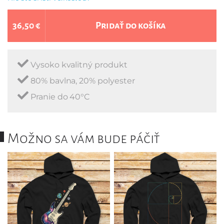
36,50 €
Pridať do košíka
Vysoko kvalitný produkt
80% bavlna, 20% polyester
Pranie do 40°C
Možno sa vám bude páčiť