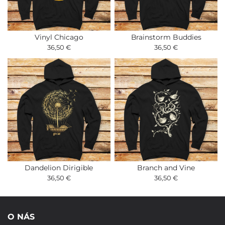
Vinyl Chicago
Brainstorm Buddies
36,50 €
36,50 €
Dandelion Dirigible
Branch and Vine
36,50 €
36,50 €
O NÁS