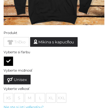
Produkt
Tričko
Mikina s kapucňou
Vyberte si farbu
Vyberte možnosť
Unisex
Vyberte veľkosť
XS
S
M
L
XL
XXL
Nie ste si istí veľkosťou?