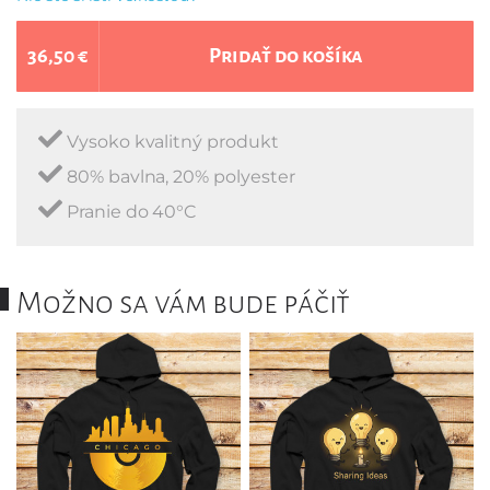
36,50 €
Pridať do košíka
Vysoko kvalitný produkt
80% bavlna, 20% polyester
Pranie do 40°C
Možno sa vám bude páčiť