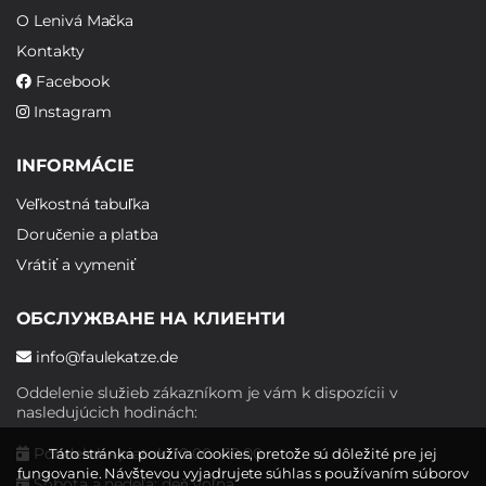
O Lenivá Mačka
Kontakty
Facebook
Instagram
INFORMÁCIE
Veľkostná tabuľka
Doručenie a platba
Vrátiť a vymeniť
ОБСЛУЖВАНЕ НА КЛИЕНТИ
info@faulekatze.de
Oddelenie služieb zákazníkom je vám k dispozícii v
nasledujúcich hodinách:
Pondelok - piatok: 10:00 - 19:00
Táto stránka používa cookies, pretože sú dôležité pre jej
fungovanie. Návštevou vyjadrujete súhlas s používaním súborov
Sobota a nedeľa: deň voľna