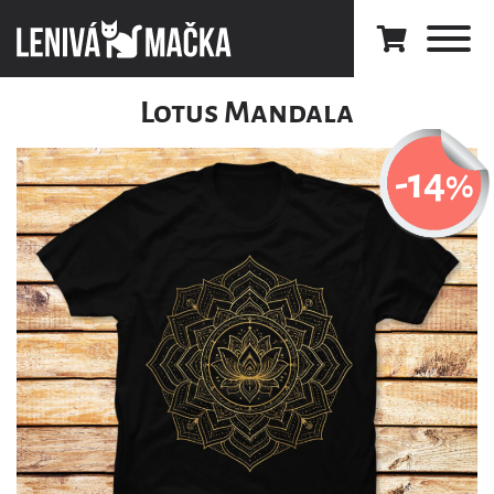
Lotus Mandala
-14
%