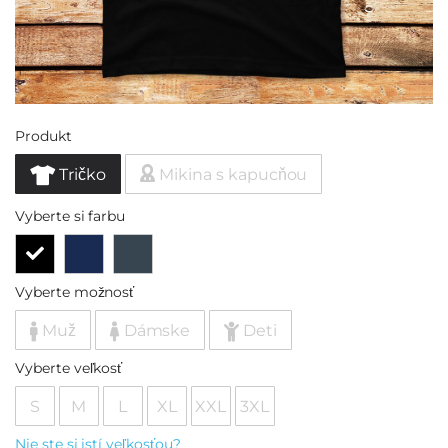
Produkt
Tričko
Mikina s kapucňou
Vyberte si farbu
Vyberte možnosť
Muž
Dámske
Deti
Vyberte veľkosť
S
M
L
XL
XXL
3XL
Nie ste si istí veľkosťou?