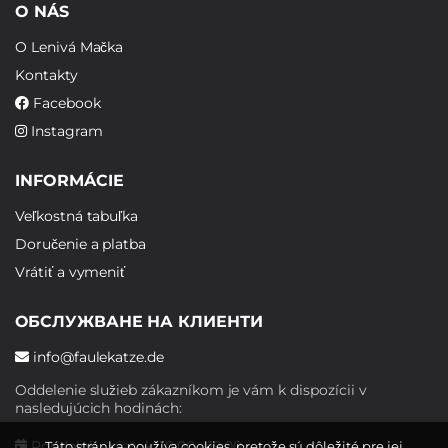
O NÁS
O Lenivá Mačka
Kontakty
Facebook
Instagram
INFORMÁCIE
Veľkostná tabuľka
Doručenie a platba
Vrátiť a vymeniť
ОБСЛУЖВАНЕ НА КЛИЕНТИ
info@faulekatze.de
Oddelenie služieb zákazníkom je vám k dispozícii v
nasledujúcich hodinách:
Pondelok - piatok: 10:00 - 19:00
Táto stránka používa cookies, pretože sú dôležité pre jej