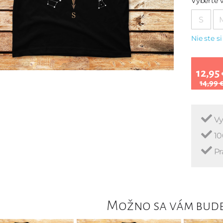
Vyberte v
S
Nie ste si
12,95 
14,99 
Vy
10
Pr
Možno sa vám bude