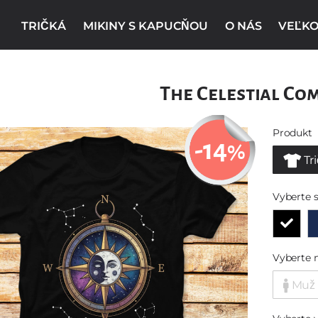
TRIČKÁ
MIKINY S KAPUCŇOU
O NÁS
VEĽKO
The Celestial Co
Produkt
-14
%
Tr
Vyberte s
Vyberte 
Muž