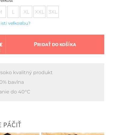
eľkosť
M
L
XL
XXL
3XL
 istí veľkosťou?
€
Pridať do košíka
€
soko kvalitný produkt
0% bavlna
anie do 40°C
 páčiť