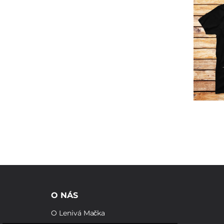
O NÁS
O Lenivá Mačka