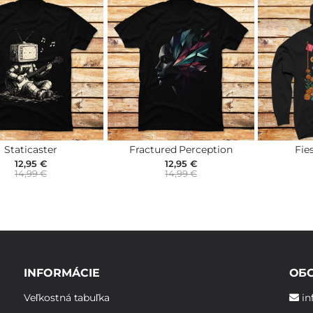
Staticaster
Fractured Perception
Fie
12,95 €
12,95 €
14,99 €
14,99 €
INFORMÁCIE
ОБ
Veľkostná tabuľka
in