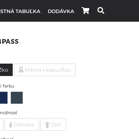
STNÁ TABUĽKA
DODÁVKA
mpass
ičko
Mikina s kapucňou
i farbu
možnosť
Dámske
Deti