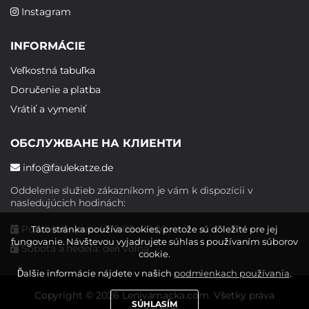
Instagram
INFORMÁCIE
Veľkostná tabuľka
Doručenie a platba
Vrátiť a vymeniť
ОБСЛУЖВАНЕ НА КЛИЕНТИ
info@faulekatze.de
Oddelenie služieb zákazníkom je vám k dispozícii v
nasledujúcich hodinách:
Pondelok - piatok: 10:00 - 19:00
Táto stránka používa cookies, pretože sú dôležité pre jej
fungovanie. Návštevou vyjadrujete súhlas s používaním súborov
Sobota a nedeľa: deň voľna
cookie.
Ďalšie informácie nájdete v našich
podmienkach používania
.
Copyright © 2026 Lenivamacka.com. Všetky práva
SÚHLASÍM
vyhradené.