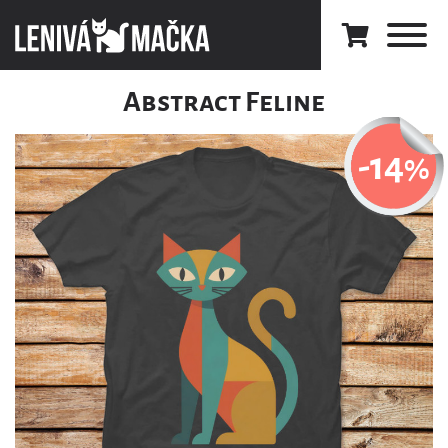
Abstract Feline
-14
%