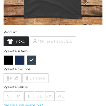
Produkt
Tričko
Mikina s kapucňou
Vyberte si farbu
Vyberte možnosť
Muž
Dámske
Vyberte veľkosť
S
M
L
XL
XXL
3XL
Nie ste si istí veľkosťou?