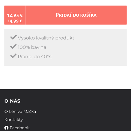
12,95 €
Pridať do košíka
14,99 €
Vysoko kvalitný produkt
100% bavlna
Pranie do 40°C
O NÁS
O Lenivá Mačka
Kontakty
Facebook