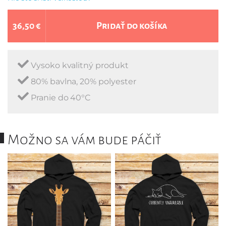
36,50 €
Pridať do košíka
Vysoko kvalitný produkt
80% bavlna, 20% polyester
Pranie do 40°C
Možno sa vám bude páčiť