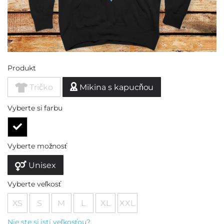
Produkt
Tričko
Mikina s kapucňou
Vyberte si farbu
Vyberte možnosť
Unisex
Vyberte veľkosť
XS
S
M
L
XL
XXL
Nie ste si istí veľkosťou?