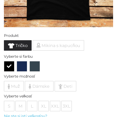
Produkt
Tričko
Mikina s kapucňou
Vyberte si farbu
Vyberte možnosť
Muž
Dámske
Deti
Vyberte veľkosť
S
M
L
XL
XXL
3XL
Nie ste si istí veľkosťou?