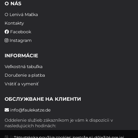
O NÁS
O Lenivá Mačka
Kontakty
Facebook
Instagram
INFORMÁCIE
Veľkostná tabuľka
Doručenie a platba
Vrátiť a vymeniť
ОБСЛУЖВАНЕ НА КЛИЕНТИ
info@faulekatze.de
Oddelenie služieb zákazníkom je vám k dispozícii v
nasledujúcich hodinách:
Pondelok - piatok: 10:00 - 19:00
Táto stránka používa cookies, pretože sú dôležité pre jej