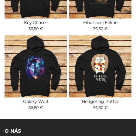
Key Chaser
Fibonacci Feline
36,50 €
36,50 €
Galaxy Wolf
Hedgehog Potter
36,50 €
36,50 €
O NÁS