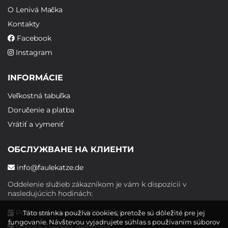
O Lenivá Mačka
Kontakty
Facebook
Instagram
INFORMÁCIE
Veľkostná tabuľka
Doručenie a platba
Vrátiť a vymeniť
ОБСЛУЖВАНЕ НА КЛИЕНТИ
info@faulekatze.de
Oddelenie služieb zákazníkom je vám k dispozícii v
nasledujúcich hodinách:
Pondelok - piatok: 10:00 - 19:00
Táto stránka používa cookies, pretože sú dôležité pre jej
fungovanie. Návštevou vyjadrujete súhlas s používaním súborov
Sobota a nedeľa: deň voľna