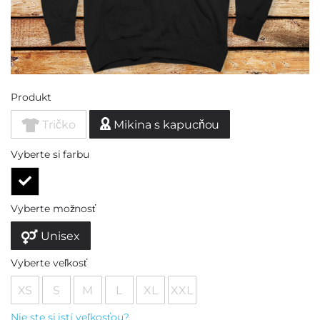
Produkt
Tričko
Mikina s kapucňou
Vyberte si farbu
Vyberte možnosť
Unisex
Vyberte veľkosť
XS
S
M
L
XL
XXL
Nie ste si istí veľkosťou?