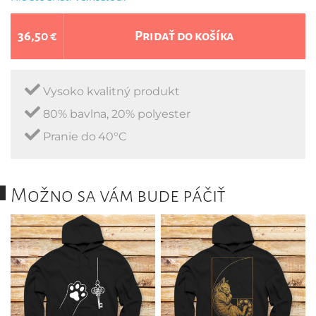
36,50 €
Pridať do košíka
Vysoko kvalitný produkt
80% bavlna, 20% polyester
Pranie do 40°C
Možno sa vám bude páčiť