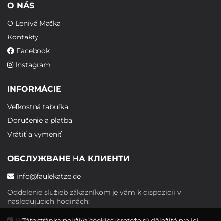
O NÁS
O Lenivá Mačka
Kontakty
Facebook
Instagram
INFORMÁCIE
Veľkostná tabuľka
Doručenie a platba
Vrátiť a vymeniť
ОБСЛУЖВАНЕ НА КЛИЕНТИ
info@faulekatze.de
Oddelenie služieb zákazníkom je vám k dispozícii v
nasledujúcich hodinách:
Pondelok - piatok: 10:00 - 19:00
Táto stránka používa cookies, pretože sú dôležité pre jej