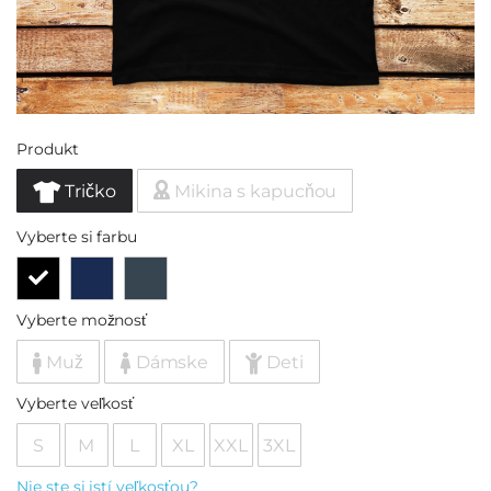
Produkt
Tričko
Mikina s kapucňou
Vyberte si farbu
Vyberte možnosť
Muž
Dámske
Deti
Vyberte veľkosť
S
M
L
XL
XXL
3XL
Nie ste si istí veľkosťou?