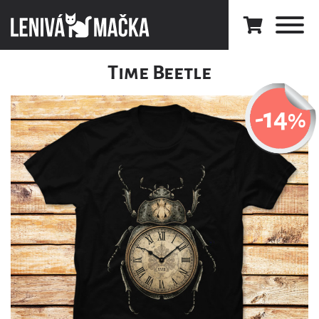
Time Beetle
-14
%