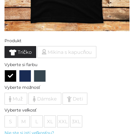
Produkt
Tričko
Mikina s kapucňou
Vyberte si farbu
Vyberte možnosť
Muž
Dámske
Deti
Vyberte veľkosť
S
M
L
XL
XXL
3XL
Nie ste si istí veľkosťou?