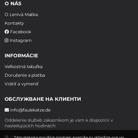
O NÁS
O Lenivá Mačka
Kontakty
Facebook
Instagram
INFORMÁCIE
Veľkostná tabuľka
Doručenie a platba
Vrátiť a vymeniť
ОБСЛУЖВАНЕ НА КЛИЕНТИ
info@faulekatze.de
Oddelenie služieb zákazníkom je vám k dispozícii v
nasledujúcich hodinách:
Pondelok - piatok: 10:00 - 19:00
Táto stránka používa cookies, pretože sú dôležité pre jej