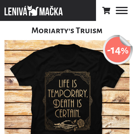
Moriarty's Truism
-14
%