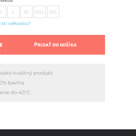
eľkosť
M
L
XL
XXL
3XL
 istí veľkosťou?
€
Pridať do košíka
€
soko kvalitný produkt
0% bavlna
anie do 40°C