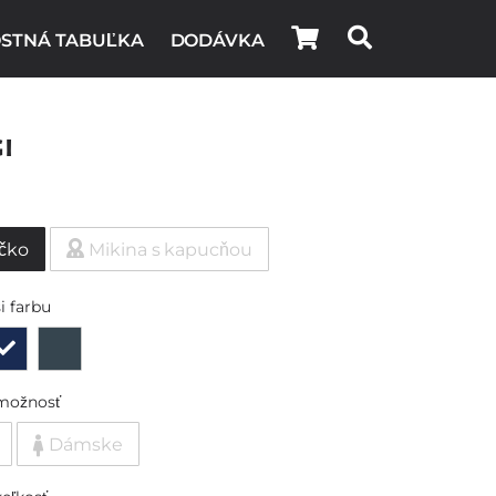
STNÁ TABUĽKA
DODÁVKA
i
ičko
Mikina s kapucňou
i farbu
možnosť
Dámske