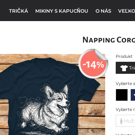
TRIČKÁ
MIKINY S KAPUCŇOU
O NÁS
VEĽKO
Napping Corg
Produkt
-14
%
Tr
Vyberte s
Vyberte 
Muž