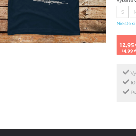
Vyberte v
S
Nie ste si
12,95 
14,99 
Vy
10
Pr