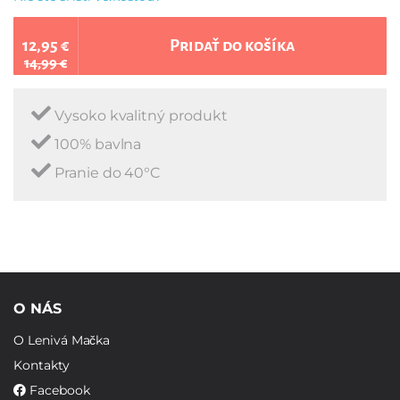
12,95 €
Pridať do košíka
14,99 €
Vysoko kvalitný produkt
100% bavlna
Pranie do 40°C
O NÁS
O Lenivá Mačka
Kontakty
Facebook