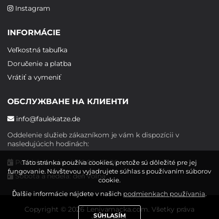
Instagram
INFORMÁCIE
Veľkostná tabuľka
Doručenie a platba
Vrátiť a vymeniť
ОБСЛУЖВАНЕ НА КЛИЕНТИ
info@faulekatze.de
Oddelenie služieb zákazníkom je vám k dispozícii v
nasledujúcich hodinách:
Pondelok - piatok: 10:00 - 19:00
Táto stránka používa cookies, pretože sú dôležité pre jej
fungovanie. Návštevou vyjadrujete súhlas s používaním súborov
Sobota a nedeľa: deň voľna
cookie.
Ďalšie informácie nájdete v našich
podmienkach používania
.
Copyright © 2026 Lenivamacka.com. Všetky práva
SÚHLASÍM
vyhradené.