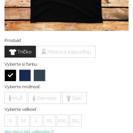
Produkt
Tričko
Mikina s kapucňou
Vyberte si farbu
Vyberte možnosť
Muž
Dámske
Deti
Vyberte veľkosť
S
M
L
XL
XXL
3XL
Nie ste si istí veľkosťou?