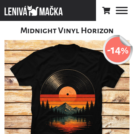
Midnight Vinyl Horizon
-14
%