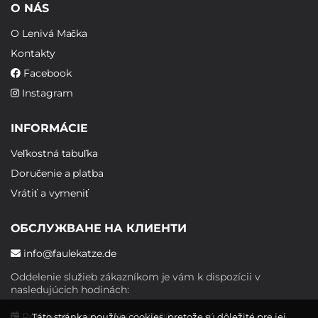
O NÁS
O Lenivá Mačka
Kontakty
Facebook
Instagram
INFORMÁCIE
Veľkostná tabuľka
Doručenie a platba
Vrátiť a vymeniť
ОБСЛУЖВАНЕ НА КЛИЕНТИ
info@faulekatze.de
Oddelenie služieb zákazníkom je vám k dispozícii v
nasledujúcich hodinách:
Pondelok - piatok: 10:00 - 19:00
Táto stránka používa cookies, pretože sú dôležité pre jej