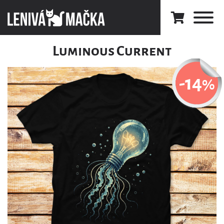
Luminous Current
-14
%