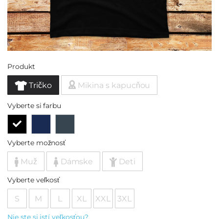
Produkt
Tričko
Mikina s kapucňou
Vyberte si farbu
Vyberte možnosť
Muž
Dámske
Deti
Vyberte veľkosť
S
M
L
XL
XXL
3XL
Nie ste si istí veľkosťou?