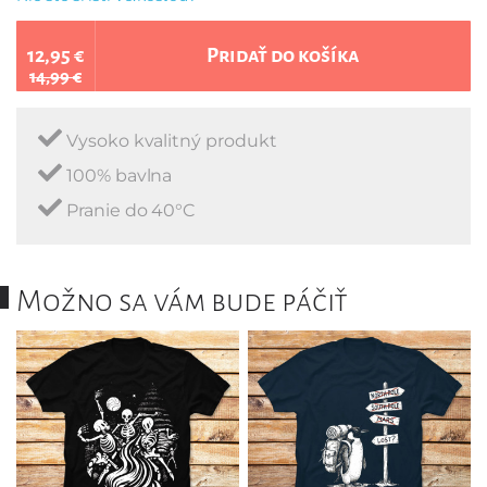
12,95 €
Pridať do košíka
14,99 €
Vysoko kvalitný produkt
100% bavlna
Pranie do 40°C
Možno sa vám bude páčiť