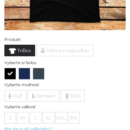
Produkt
Tričko
Mikina s kapucňou
Vyberte si farbu
Vyberte možnosť
Muž
Dámske
Deti
Vyberte veľkosť
S
M
L
XL
XXL
3XL
Nie ste si istí veľkosťou?