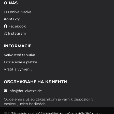
O NÁS
O Lenivá Mačka
Kontakty
Facebook
Instagram
INFORMÁCIE
Veľkostná tabuľka
Doručenie a platba
Vrátiť a vymeniť
ОБСЛУЖВАНЕ НА КЛИЕНТИ
info@faulekatze.de
Oddelenie služieb zákazníkom je vám k dispozícii v
nasledujúcich hodinách:
Pondelok - piatok: 10:00 - 19:00
Táto stránka používa cookies, pretože sú dôležité pre jej