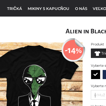
TRIČKÁ
MIKINY S KAPUCŇOU
O NÁS
VEĽKO
Alien in Blac
Produkt
-14
%
Tr
Vyberte s
Vyberte 
Muž