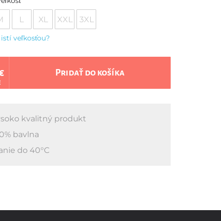
eľkosť
M
L
XL
XXL
3XL
 istí veľkosťou?
€
Pridať do košíka
€
soko kvalitný produkt
0% bavlna
anie do 40°C