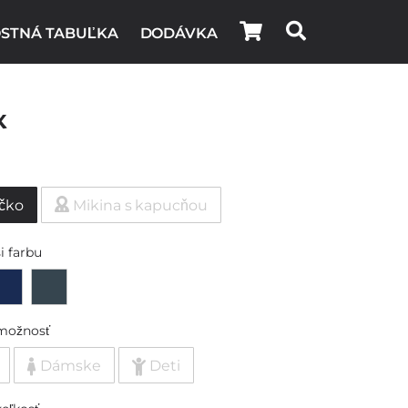
STNÁ TABUĽKA
DODÁVKA
k
ičko
Mikina s kapucňou
i farbu
možnosť
Dámske
Deti