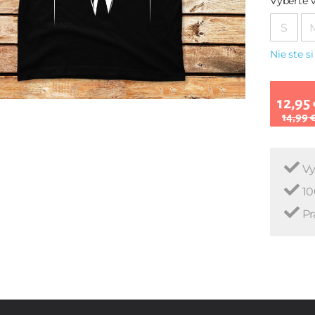
Vyberte v
S
Nie ste si
12,95 
14,99 
Vy
10
Pr