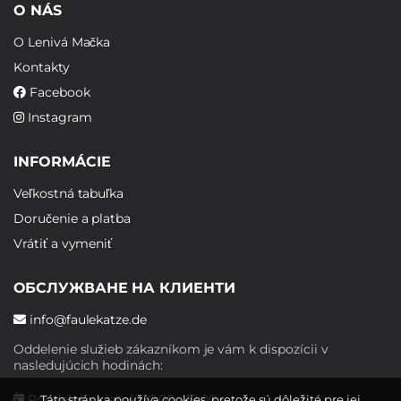
O NÁS
O Lenivá Mačka
Kontakty
Facebook
Instagram
INFORMÁCIE
Veľkostná tabuľka
Doručenie a platba
Vrátiť a vymeniť
ОБСЛУЖВАНЕ НА КЛИЕНТИ
info@faulekatze.de
Oddelenie služieb zákazníkom je vám k dispozícii v
nasledujúcich hodinách:
Pondelok - piatok: 10:00 - 19:00
Táto stránka používa cookies, pretože sú dôležité pre jej