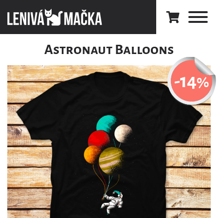
Astronaut Balloons
-14
%