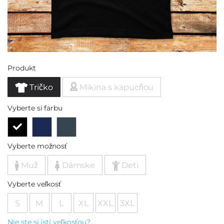
Produkt
Tričko
Mikina s kapucňou
Vyberte si farbu
Vyberte možnosť
Muž
Dámske
Deti
Vyberte veľkosť
S
M
L
XL
XXL
3XL
Nie ste si istí veľkosťou?