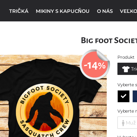
TRIČKÁ
MIKINY S KAPUCŇOU
O NÁS
VEĽKO
Big foot Socie
Produkt
-14
%
Tr
Vyberte s
Vyberte 
Muž