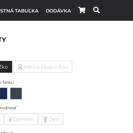
STNÁ TABUĽKA
DODÁVKA
ty
ičko
Mikina s kapucňou
i farbu
možnosť
Dámske
Deti