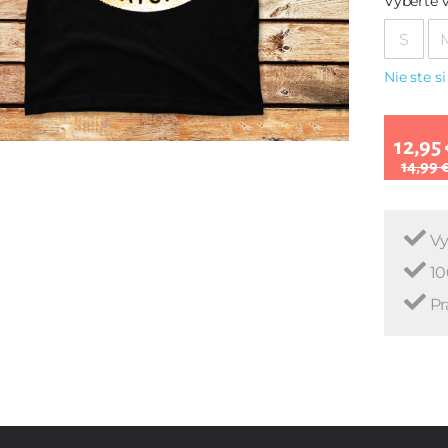
Vyberte v
S
Nie ste si
12,95 
14,99 
Vy
10
Pr