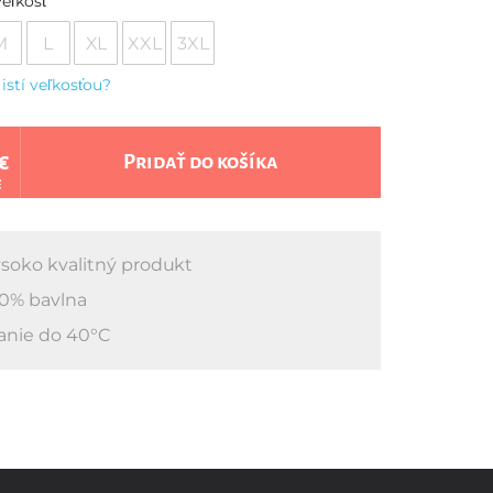
eľkosť
M
L
XL
XXL
3XL
 istí veľkosťou?
€
Pridať do košíka
€
soko kvalitný produkt
0% bavlna
anie do 40°C