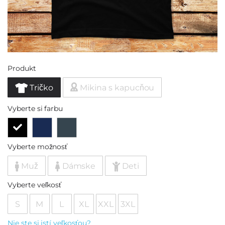
Produkt
Tričko
Mikina s kapucňou
Vyberte si farbu
Vyberte možnosť
Muž
Dámske
Deti
Vyberte veľkosť
S
M
L
XL
XXL
3XL
Nie ste si istí veľkosťou?