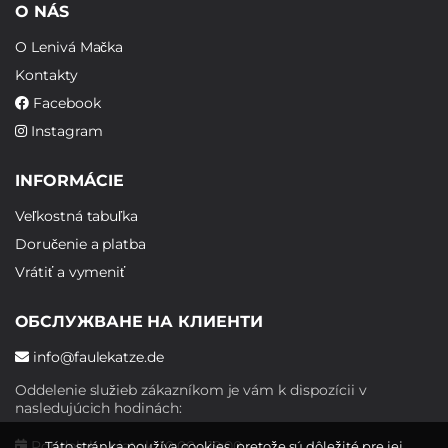
O NÁS
O Lenivá Mačka
Kontakty
Facebook
Instagram
INFORMÁCIE
Veľkostná tabuľka
Doručenie a platba
Vrátiť a vymeniť
ОБСЛУЖВАНЕ НА КЛИЕНТИ
info@faulekatze.de
Oddelenie služieb zákazníkom je vám k dispozícii v
nasledujúcich hodinách:
Pondelok - piatok: 10:00 - 19:00
Táto stránka používa cookies, pretože sú dôležité pre jej