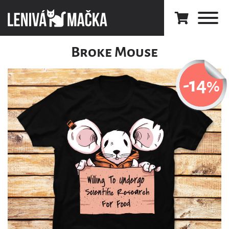
Broke Mouse
-14
%