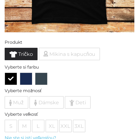
Produkt
Tričko
Mikina s kapucňou
Vyberte si farbu
Vyberte možnosť
Muž
Dámske
Deti
Vyberte veľkosť
S
M
L
XL
XXL
3XL
Nie ste si istí veľkosťou?