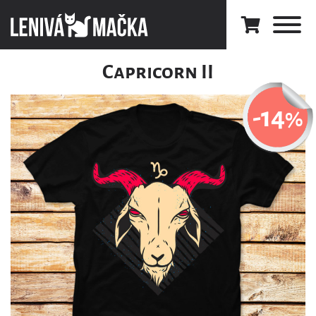
Capricorn II
-14
%