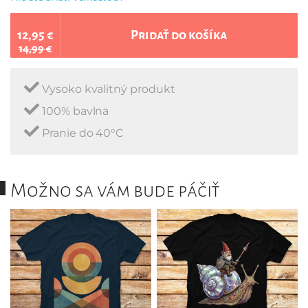
12,95 €
Pridať do košíka
14,99 €
Vysoko kvalitný produkt
100% bavlna
Pranie do 40°C
Možno sa vám bude páčiť