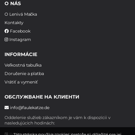
O NÁS
O Lenivá Mačka
Kontakty
Facebook
Instagram
INFORMÁCIE
Veľkostná tabuľka
Doručenie a platba
Vrátiť a vymeniť
ОБСЛУЖВАНЕ НА КЛИЕНТИ
info@faulekatze.de
Oddelenie služieb zákazníkom je vám k dispozícii v
nasledujúcich hodinách:
Pondelok - piatok: 10:00 - 19:00
Táto stránka používa cookies, pretože sú dôležité pre jej