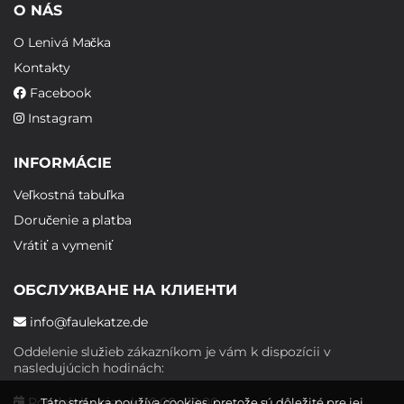
O NÁS
O Lenivá Mačka
Kontakty
Facebook
Instagram
INFORMÁCIE
Veľkostná tabuľka
Doručenie a platba
Vrátiť a vymeniť
ОБСЛУЖВАНЕ НА КЛИЕНТИ
info@faulekatze.de
Oddelenie služieb zákazníkom je vám k dispozícii v
nasledujúcich hodinách:
Pondelok - piatok: 10:00 - 19:00
Táto stránka používa cookies, pretože sú dôležité pre jej