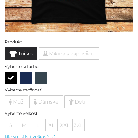
Produkt
Tričko
Mikina s kapucňou
Vyberte si farbu
Vyberte možnosť
Muž
Dámske
Deti
Vyberte veľkosť
S
M
L
XL
XXL
3XL
Nie ste si istí veľkosťou?