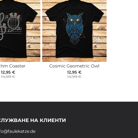
thm Coaster
Cosmic Geometric Owl
12,95 €
12,95 €
14,99 €
14,99 €
СЛУЖВАНЕ НА КЛИЕНТИ
fo@faulekatze.de