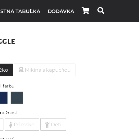
STNÁ TABUĽKA
DODÁVKA
ggle
ičko
Mikina s kapucňou
i farbu
možnosť
Dámske
Deti