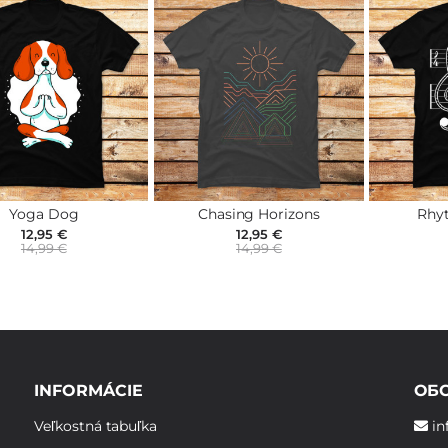
Yoga Dog
Chasing Horizons
Rhy
12,95 €
12,95 €
14,99 €
14,99 €
INFORMÁCIE
ОБ
Veľkostná tabuľka
in