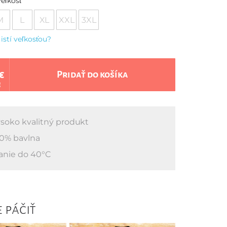
eľkosť
M
L
XL
XXL
3XL
 istí veľkosťou?
€
Pridať do košíka
€
soko kvalitný produkt
0% bavlna
anie do 40°C
 páčiť