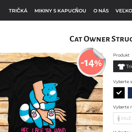
TRIČKÁ
MIKINY S KAPUCŇOU
O NÁS
VEĽKO
Cat Owner Stru
Produkt
-14
%
Tr
Vyberte s
Vyberte 
Muž