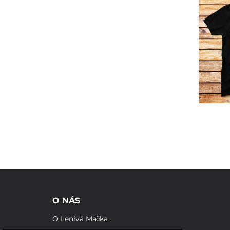
O NÁS
O Lenivá Mačka