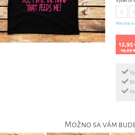
Vyberte v
S
Nie ste si
12,95 
14,99 
Vy
10
Pr
Možno sa vám bude