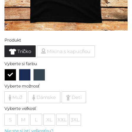
Produkt
Tričko
Mikina s kapucňou
Vyberte si farbu
Vyberte možnosť
Muž
Dámske
Deti
Vyberte veľkosť
S
M
L
XL
XXL
3XL
Nie ste si istí veľkosťou?