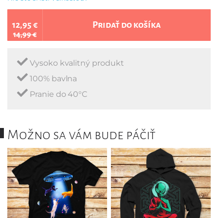
12,95 €
Pridať do košíka
14,99 €
Vysoko kvalitný produkt
100% bavlna
Pranie do 40°C
Možno sa vám bude páčiť