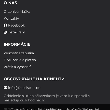
O NÁS
O Lenivá Mačka
Kontakty
Facebook
Instagram
INFORMÁCIE
Veľkostná tabuľka
Doručenie a platba
Vrátiť a vymeniť
ОБСЛУЖВАНЕ НА КЛИЕНТИ
info@faulekatze.de
Oddelenie služieb zákazníkom je vám k dispozícii v
nasledujúcich hodinách:
Pondelok - piatok: 10:00 - 19:00
Táto stránka používa cookies, pretože sú dôležité pre jej