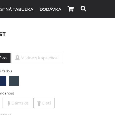
STNÁ TABUĽKA
DODÁVKA
st
ičko
Mikina s kapucňou
i farbu
možnosť
Dámske
Deti