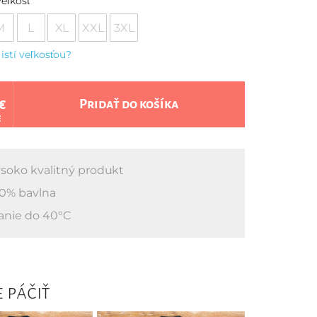
eľkosť
M
L
XL
XXL
3XL
 istí veľkosťou?
€
Pridať do košíka
€
soko kvalitný produkt
0% bavlna
anie do 40°C
 páčiť