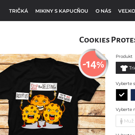
TRIČKÁ
MIKINY S KAPUCŇOU
O NÁS
VEĽKO
Cookies Prote
Produkt
-14
%
Tr
Vyberte s
Vyberte 
Muž