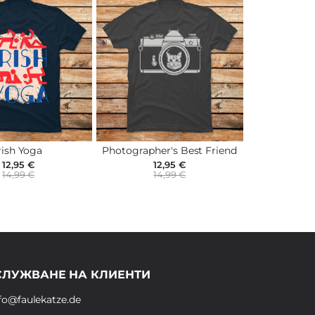
rish Yoga
Photographer's Best Friend
12,95 €
12,95 €
14,99 €
14,99 €
СЛУЖВАНЕ НА КЛИЕНТИ
fo@faulekatze.de