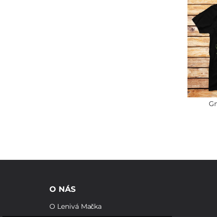
G
O NÁS
O Lenivá Mačka