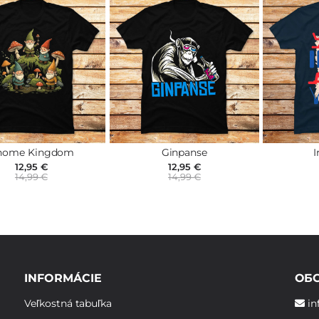
nome Kingdom
Ginpanse
I
12,95 €
12,95 €
14,99 €
14,99 €
INFORMÁCIE
ОБ
Veľkostná tabuľka
in