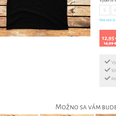
Vyberte v
S
Nie ste si
12,95 
14,99 
Vy
10
Pr
Možno sa vám bude