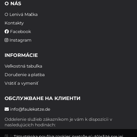
O NÁS
O Lenivá Mačka
Kontakty
Facebook
Instagram
INFORMÁCIE
Veľkostná tabuľka
Doručenie a platba
Vrátiť a vymeniť
ОБСЛУЖВАНЕ НА КЛИЕНТИ
info@faulekatze.de
Oddelenie služieb zákazníkom je vám k dispozícii v
nasledujúcich hodinách:
Pondelok - piatok: 10:00 - 19:00
Táto stránka používa cookies, pretože sú dôležité pre jej