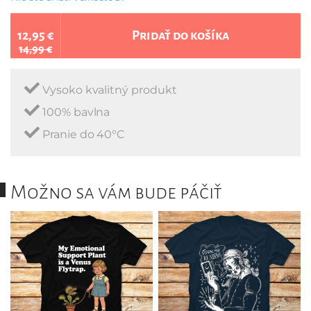
12,95 €
Pridať do košíka
14,99 €
Vysoko kvalitný produkt
100% bavlna
Pranie do 40°C
Možno sa vám bude páčiť