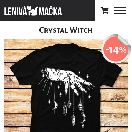
Crystal Witch
-14
%