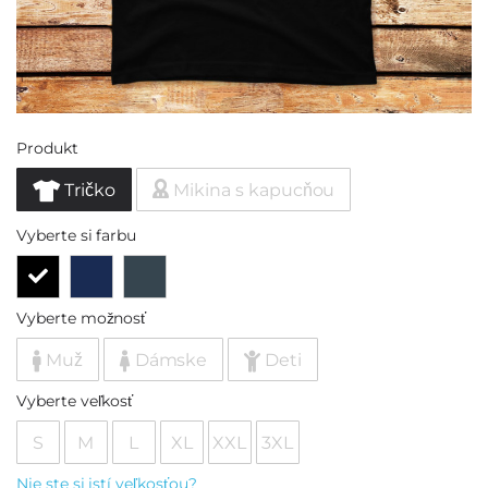
Produkt
Tričko
Mikina s kapucňou
Vyberte si farbu
Vyberte možnosť
Muž
Dámske
Deti
Vyberte veľkosť
S
M
L
XL
XXL
3XL
Nie ste si istí veľkosťou?