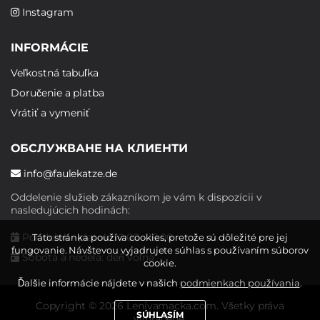
Instagram
INFORMÁCIE
Veľkostná tabuľka
Doručenie a platba
Vrátiť a vymeniť
ОБСЛУЖВАНЕ НА КЛИЕНТИ
info@faulekatze.de
Oddelenie služieb zákazníkom je vám k dispozícii v
nasledujúcich hodinách:
Pondelok - piatok: 10:00 - 19:00
Táto stránka používa cookies, pretože sú dôležité pre jej
fungovanie. Návštevou vyjadrujete súhlas s používaním súborov
Sobota a nedeľa: deň voľna
cookie.
Ďalšie informácie nájdete v našich
podmienkach používania
.
Copyright © 2026 Lenivamacka.com. Všetky práva
SÚHLASÍM
vyhradené.