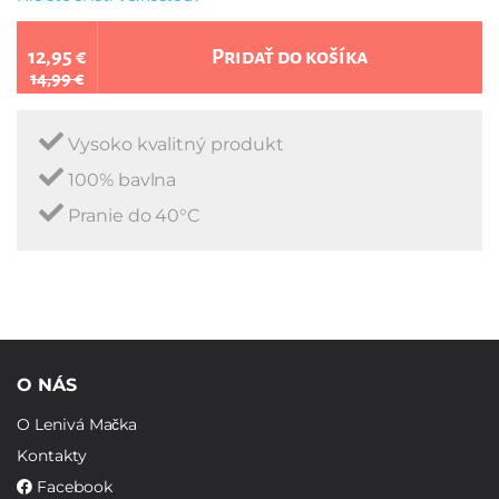
12,95 €
Pridať do košíka
14,99 €
Vysoko kvalitný produkt
100% bavlna
Pranie do 40°C
O NÁS
O Lenivá Mačka
Kontakty
Facebook