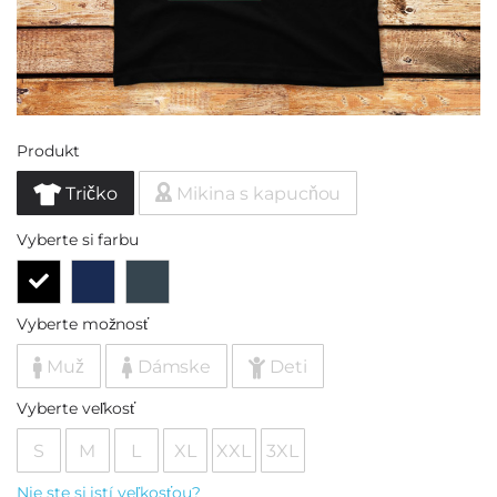
Produkt
Tričko
Mikina s kapucňou
Vyberte si farbu
Vyberte možnosť
Muž
Dámske
Deti
Vyberte veľkosť
S
M
L
XL
XXL
3XL
Nie ste si istí veľkosťou?