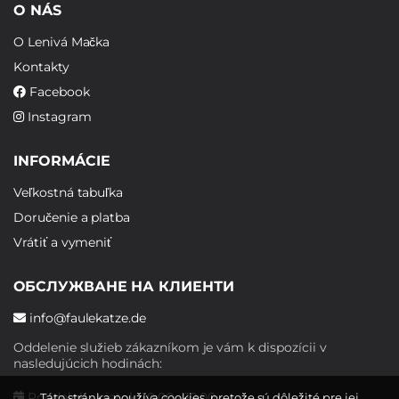
O NÁS
O Lenivá Mačka
Kontakty
Facebook
Instagram
INFORMÁCIE
Veľkostná tabuľka
Doručenie a platba
Vrátiť a vymeniť
ОБСЛУЖВАНЕ НА КЛИЕНТИ
info@faulekatze.de
Oddelenie služieb zákazníkom je vám k dispozícii v
nasledujúcich hodinách:
Pondelok - piatok: 10:00 - 19:00
Táto stránka používa cookies, pretože sú dôležité pre jej