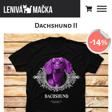
Dachshund II
-14
%