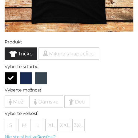
Produkt
Tričko
Mikina s kapucňou
Vyberte si farbu
Vyberte možnosť
Muž
Dámske
Deti
Vyberte veľkosť
S
M
L
XL
XXL
3XL
Nie ste si istí veľkosťou?