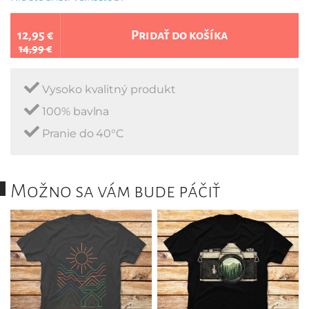
12,95 €
Pridať do košíka
14,99 €
Vysoko kvalitný produkt
100% bavlna
Pranie do 40°C
Možno sa vám bude páčiť