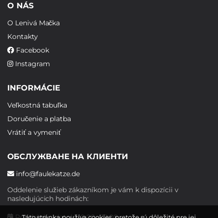
O NÁS
O Lenivá Mačka
Kontakty
Facebook
Instagram
INFORMÁCIE
Veľkostná tabuľka
Doručenie a platba
Vrátiť a vymeniť
ОБСЛУЖВАНЕ НА КЛИЕНТИ
info@faulekatze.de
Oddelenie služieb zákazníkom je vám k dispozícii v
nasledujúcich hodinách:
Pondelok - piatok: 10:00 - 19:00
Táto stránka používa cookies, pretože sú dôležité pre jej