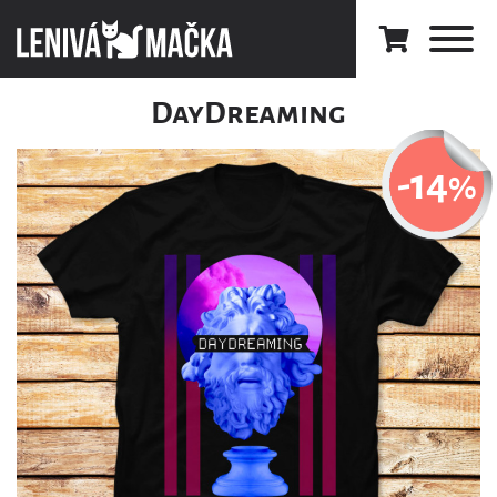
DayDreaming
-14
%