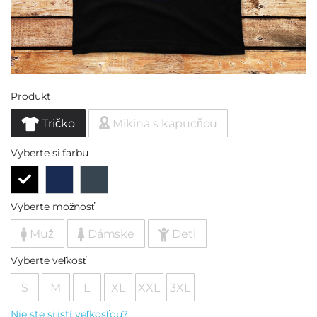
Produkt
Tričko
Mikina s kapucňou
Vyberte si farbu
Vyberte možnosť
Muž
Dámske
Deti
Vyberte veľkosť
S
M
L
XL
XXL
3XL
Nie ste si istí veľkosťou?