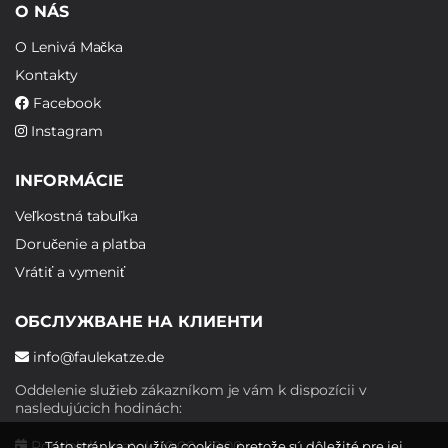
O NÁS
O Lenivá Mačka
Kontakty
Facebook
Instagram
INFORMÁCIE
Veľkostná tabuľka
Doručenie a platba
Vrátiť a vymeniť
ОБСЛУЖВАНЕ НА КЛИЕНТИ
info@faulekatze.de
Oddelenie služieb zákazníkom je vám k dispozícii v
nasledujúcich hodinách:
Pondelok - piatok: 10:00 - 19:00
Táto stránka používa cookies, pretože sú dôležité pre jej