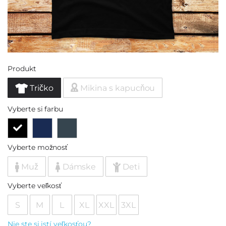
Produkt
Tričko
Mikina s kapucňou
Vyberte si farbu
Vyberte možnosť
Muž
Dámske
Deti
Vyberte veľkosť
S
M
L
XL
XXL
3XL
Nie ste si istí veľkosťou?