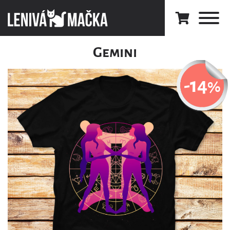
Gemini
-14
%