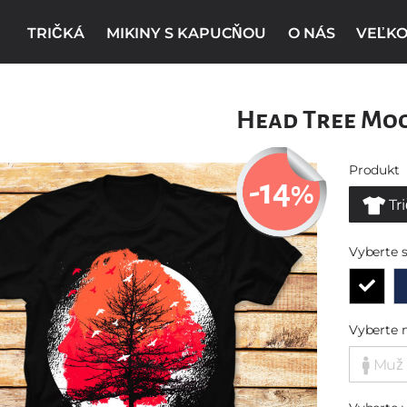
TRIČKÁ
MIKINY S KAPUCŇOU
O NÁS
VEĽKO
Head Tree Mo
Produkt
-14
%
Tr
Vyberte s
Vyberte 
Muž