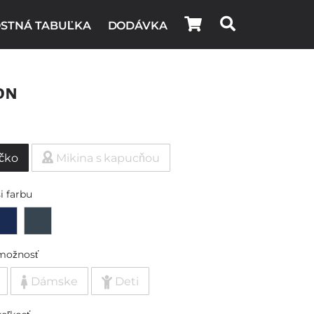
STNÁ TABUĽKA
DODÁVKA
on
ičko
Mikina s kapucňou
i farbu
možnosť
Dámske
Deti