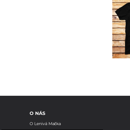
O NÁS
O Lenivá Mačka