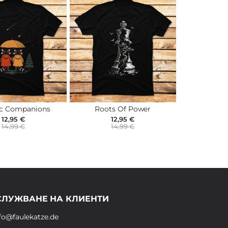
c Companions
Roots Of Power
12,95 €
12,95 €
14,99 €
14,99 €
СЛУЖВАНЕ НА КЛИЕНТИ
fo@faulekatze.de