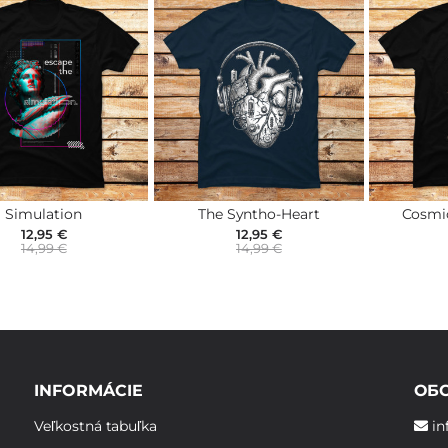
Simulation
The Syntho-Heart
Cosmi
12,95 €
12,95 €
14,99 €
14,99 €
INFORMÁCIE
ОБ
Veľkostná tabuľka
in