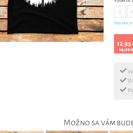
Vyberte v
S
Nie ste si
12,95 
14,99 
Vy
10
Pr
Možno sa vám bude