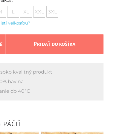
eľkosť
M
L
XL
XXL
3XL
 istí veľkosťou?
€
Pridať do košíka
€
soko kvalitný produkt
0% bavlna
anie do 40°C
 páčiť