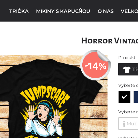
TRIČKÁ
MIKINY S KAPUCŇOU
O NÁS
VEĽKO
Horror Vinta
Produkt
-14
%
Tr
Vyberte s
Vyberte 
Muž