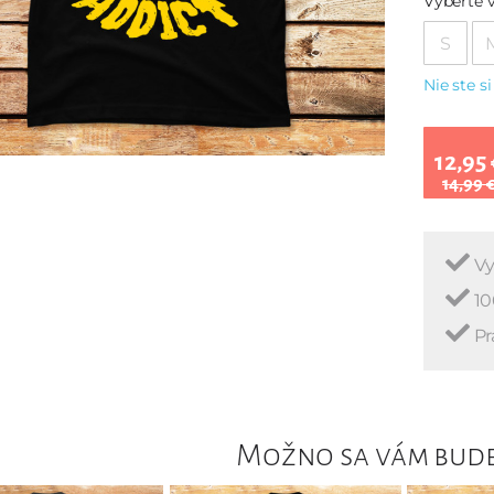
Vyberte v
S
Nie ste si
12,95 
14,99 
Vy
10
Pr
Možno sa vám bude