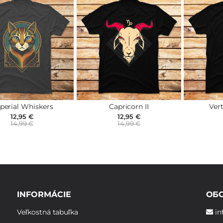
perial Whiskers
Capricorn II
Vert
12,95 €
12,95 €
14,99 €
14,99 €
INFORMÁCIE
ОБ
Veľkostná tabuľka
in