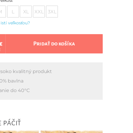
eľkosť
M
L
XL
XXL
3XL
 istí veľkosťou?
€
Pridať do košíka
€
soko kvalitný produkt
0% bavlna
anie do 40°C
 páčiť