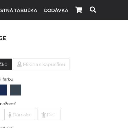
STNÁ TABUĽKA
DODÁVKA
ge
ičko
Mikina s kapucňou
i farbu
možnosť
Dámske
Deti