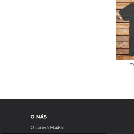
Im
O NÁS
O Lenivá Mačka