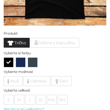
Produkt
Tričko
Mikina s kapucňou
Vyberte si farbu
Vyberte možnosť
Muž
Dámske
Deti
Vyberte veľkosť
S
M
L
XL
XXL
3XL
Nie ste si istí veľkosťou?