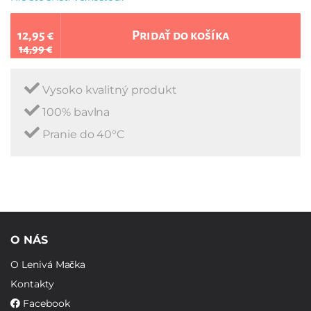
12,95 €
Pridať do košíka
14,99 €
Vysoko kvalitný produkt
100% bavlna
Pranie do 40°C
O NÁS
O Lenivá Mačka
Kontakty
Facebook