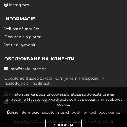
Instagram
INFORMÁCIE
Veľkostná tabuľka
Doručenie a platba
Vrátiť a vymeniť
ОБСЛУЖВАНЕ НА КЛИЕНТИ
info@faulekatze.de
Oddelenie služieb zákazníkom je vám k dispozícii v
nasledujúcich hodinách:
Pondelok - piatok: 10:00 - 19:00
Táto stránka používa cookies, pretože sú dôležité pre jej
fungovanie. Návštevou vyjadrujete súhlas s používaním súborov
Sobota a nedeľa: deň voľna
cookie.
Ďalšie informácie nájdete v našich
podmienkach používania
.
Copyright © 2026 Lenivamacka.com. Všetky práva
SÚHLASÍM
vyhradené.