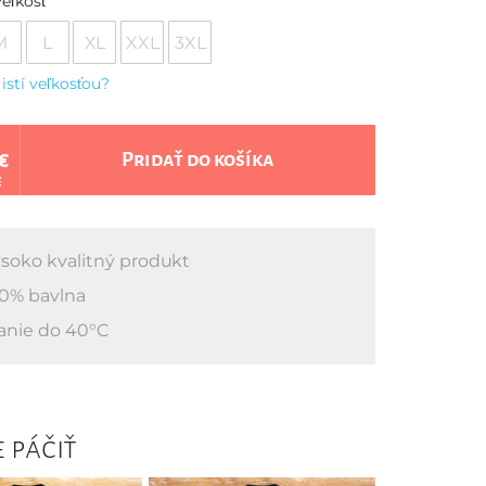
eľkosť
M
L
XL
XXL
3XL
 istí veľkosťou?
€
Pridať do košíka
€
soko kvalitný produkt
0% bavlna
anie do 40°C
 páčiť