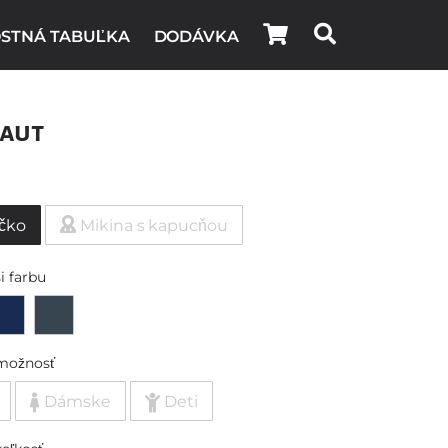
STNÁ TABUĽKA
DODÁVKA
aut
ičko
Mikina s kapucňou
i farbu
možnosť
Dámske
Deti