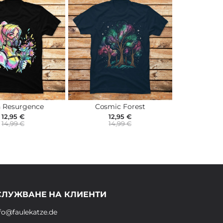
 Resurgence
Cosmic Forest
12,95 €
12,95 €
14,99 €
14,99 €
СЛУЖВАНЕ НА КЛИЕНТИ
fo@faulekatze.de