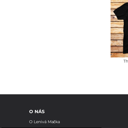
Th
O NÁS
O Lenivá Mačka