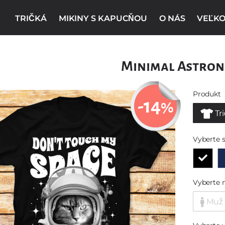
TRIČKÁ
MIKINY S KAPUCŇOU
O NÁS
VEĽKO
Minimal Astron
Produkt
-14
%
Tr
Vyberte s
Vyberte 
Muž