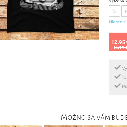
Vyberte v
S
Nie ste si
12,95 
14,99 
Vy
10
Pr
Možno sa vám bude