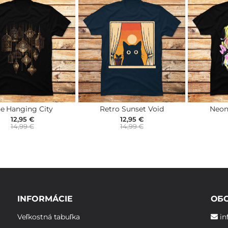
e Hanging City
Retro Sunset Void
Neon
12,95 €
12,95 €
14,99 €
14,99 €
INFORMÁCIE
ОБ
Veľkostná tabuľka
in