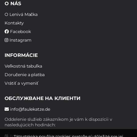
O NÁS
O Lenivá Mačka
Kontakty
Facebook
Instagram
INFORMÁCIE
Veľkostná tabuľka
Doručenie a platba
Vrátiť a vymeniť
ОБСЛУЖВАНЕ НА КЛИЕНТИ
info@faulekatze.de
Oddelenie služieb zákazníkom je vám k dispozícii v
nasledujúcich hodinách:
Pondelok - piatok: 10:00 - 19:00
Táto stránka používa cookies, pretože sú dôležité pre jej