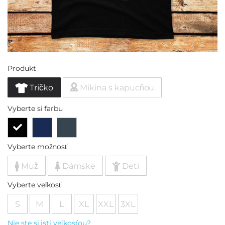
Produkt
Tričko
Mikina s kapucňou
Vyberte si farbu
Vyberte možnosť
Muž
Dámske
Deti
Vyberte veľkosť
S
M
L
XL
XXL
3XL
Nie ste si istí veľkosťou?