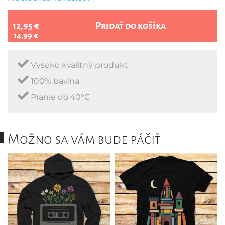
12,95 €
Pridať do košíka
14,99 €
Vysoko kvalitný produkt
100% bavlna
Pranie do 40°C
Možno sa vám bude páčiť