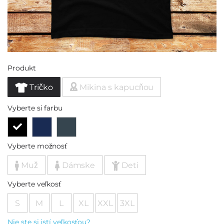
Produkt
Tričko
Mikina s kapucňou
Vyberte si farbu
Vyberte možnosť
Muž
Dámske
Deti
Vyberte veľkosť
S
M
L
XL
XXL
3XL
Nie ste si istí veľkosťou?