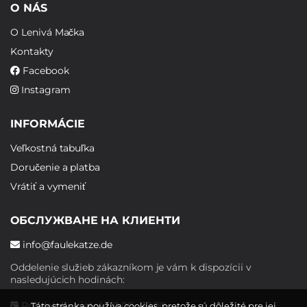
O NÁS
O Lenivá Mačka
Kontakty
Facebook
Instagram
INFORMÁCIE
Veľkostná tabuľka
Doručenie a platba
Vrátiť a vymeniť
ОБСЛУЖВАНЕ НА КЛИЕНТИ
info@faulekatze.de
Oddelenie služieb zákazníkom je vám k dispozícii v
nasledujúcich hodinách:
Pondelok - piatok: 10:00 - 19:00
Táto stránka používa cookies, pretože sú dôležité pre jej