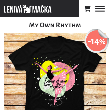
My Own Rhythm
-14
%