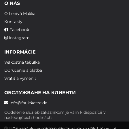
O NÁS
O Lenivá Mačka
Kontakty
Facebook
Instagram
INFORMÁCIE
Veľkostná tabuľka
Doručenie a platba
Vrátiť a vymeniť
ОБСЛУЖВАНЕ НА КЛИЕНТИ
info@faulekatze.de
Oddelenie služieb zákazníkom je vám k dispozícii v
nasledujúcich hodinách:
Pondelok - piatok: 10:00 - 19:00
Táto stránka používa cookies, pretože sú dôležité pre jej