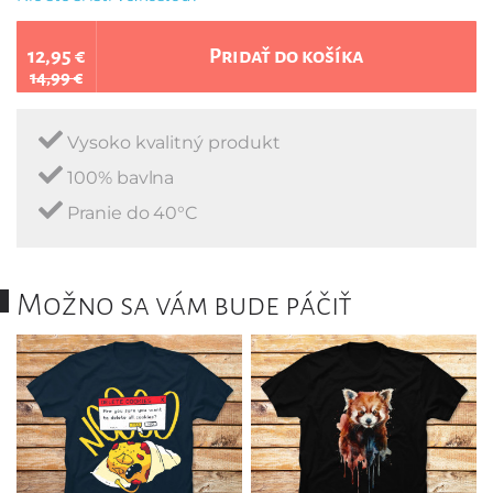
12,95 €
Pridať do košíka
14,99 €
Vysoko kvalitný produkt
100% bavlna
Pranie do 40°C
Možno sa vám bude páčiť