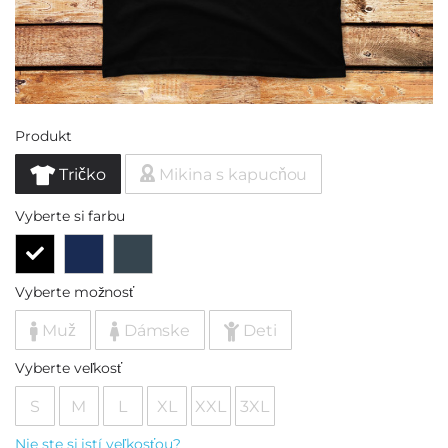
Produkt
Tričko
Mikina s kapucňou
Vyberte si farbu
Vyberte možnosť
Muž
Dámske
Deti
Vyberte veľkosť
S
M
L
XL
XXL
3XL
Nie ste si istí veľkosťou?