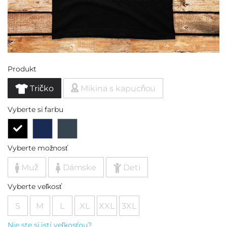
Produkt
Tričko
Mikina s kapucňou
Vyberte si farbu
Vyberte možnosť
Muž
Dámske
Deti
Vyberte veľkosť
S
M
L
XL
XXL
3XL
Nie ste si istí veľkosťou?