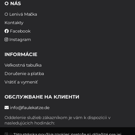
O NÁS
O Lenivá Mačka
Kontakty
Facebook
Instagram
INFORMÁCIE
Veľkostná tabuľka
Doručenie a platba
Vrátiť a vymeniť
ОБСЛУЖВАНЕ НА КЛИЕНТИ
info@faulekatze.de
Oddelenie služieb zákazníkom je vám k dispozícii v
nasledujúcich hodinách:
Pondelok - piatok: 10:00 - 19:00
Táto stránka používa cookies, pretože sú dôležité pre jej