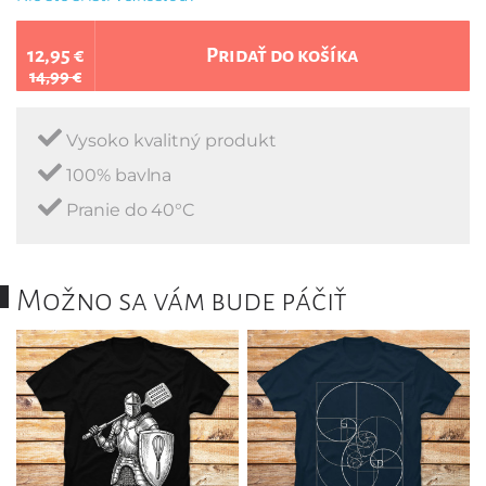
12,95 €
Pridať do košíka
14,99 €
Vysoko kvalitný produkt
100% bavlna
Pranie do 40°C
Možno sa vám bude páčiť