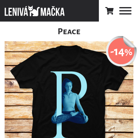
Peace
-14
%