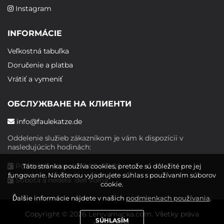
Instagram
INFORMÁCIE
Veľkostná tabuľka
Doručenie a platba
Vrátiť a vymeniť
ОБСЛУЖВАНЕ НА КЛИЕНТИ
info@faulekatze.de
Oddelenie služieb zákazníkom je vám k dispozícii v
nasledujúcich hodinách:
Pondelok - piatok: 10:00 - 19:00
Táto stránka používa cookies, pretože sú dôležité pre jej
fungovanie. Návštevou vyjadrujete súhlas s používaním súborov
Sobota a nedeľa: deň voľna
cookie.
Ďalšie informácie nájdete v našich
podmienkach používania
.
Copyright © 2026 Lenivamacka.com. Všetky práva
SÚHLASÍM
vyhradené.