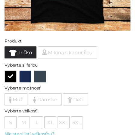
Produkt
Tričko
Mikina s kapucňou
Vyberte si farbu
Vyberte možnosť
Muž
Dámske
Deti
Vyberte veľkosť
S
M
L
XL
XXL
3XL
Nie ste si istí veľkosťou?