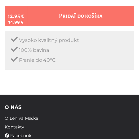
12,95 €
Pridať do košíka
14,99 €
Vysoko kvalitný produkt
100% bavlna
Pranie do 40°C
O NÁS
O Lenivá Mačka
Kontakty
Facebook