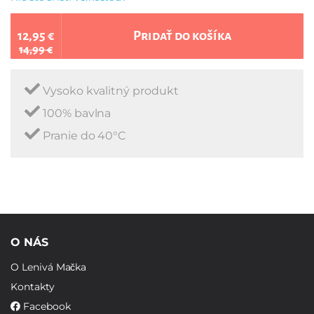
12,95 €
Pridať do košíka
14,99 €
Vysoko kvalitný produkt
100% bavlna
Pranie do 40°C
O NÁS
O Lenivá Mačka
Kontakty
Facebook