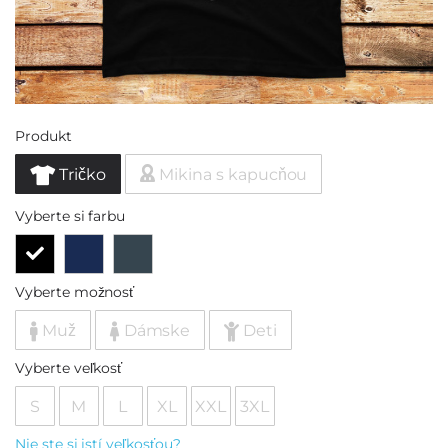
Produkt
Tričko
Mikina s kapucňou
Vyberte si farbu
Vyberte možnosť
Muž
Dámske
Deti
Vyberte veľkosť
S
M
L
XL
XXL
3XL
Nie ste si istí veľkosťou?