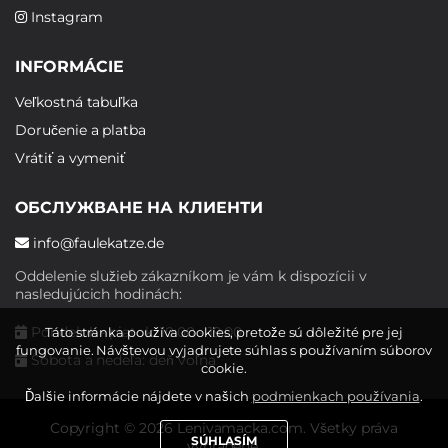
Instagram
INFORMÁCIE
Veľkostná tabuľka
Doručenie a platba
Vrátiť a vymeniť
ОБСЛУЖВАНЕ НА КЛИЕНТИ
info@faulekatze.de
Oddelenie služieb zákazníkom je vám k dispozícii v
nasledujúcich hodinách:
Pondelok - piatok: 10:00 - 19:00
Táto stránka používa cookies, pretože sú dôležité pre jej
fungovanie. Návštevou vyjadrujete súhlas s používaním súborov
Sobota a nedeľa: deň voľna
cookie.
Ďalšie informácie nájdete v našich
podmienkach používania
.
Copyright © 2026 Lenivamacka.com. Všetky práva
SÚHLASÍM
vyhradené.