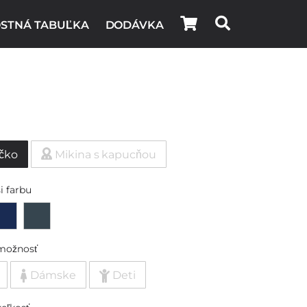
STNÁ TABUĽKA
DODÁVKA
ičko
Mikina s kapucňou
i farbu
možnosť
Dámske
Deti