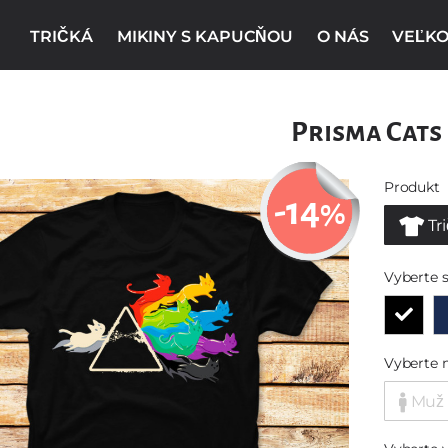
TRIČKÁ
MIKINY S KAPUCŇOU
O NÁS
VEĽKO
Prisma Cats
Produkt
-14
%
Tr
Vyberte s
Vyberte 
Muž