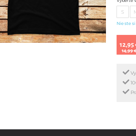
Vyberte v
S
Nie ste si
12,95 
14,99 
Vy
10
Pr