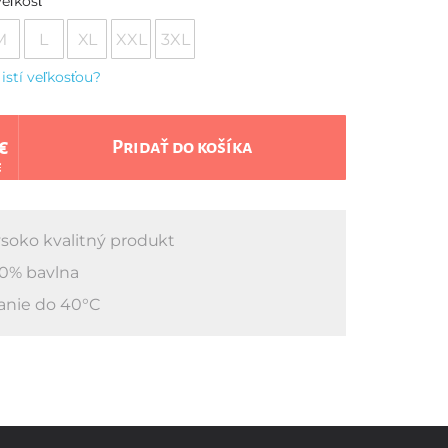
eľkosť
M
L
XL
XXL
3XL
 istí veľkosťou?
€
Pridať do košíka
€
soko kvalitný produkt
0% bavlna
anie do 40°C