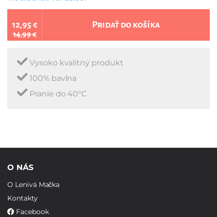
12,95 €
Pridať do košíka
14,99 €
Vysoko kvalitný produkt
100% bavlna
Pranie do 40°C
O NÁS
O Lenivá Mačka
Kontakty
Facebook