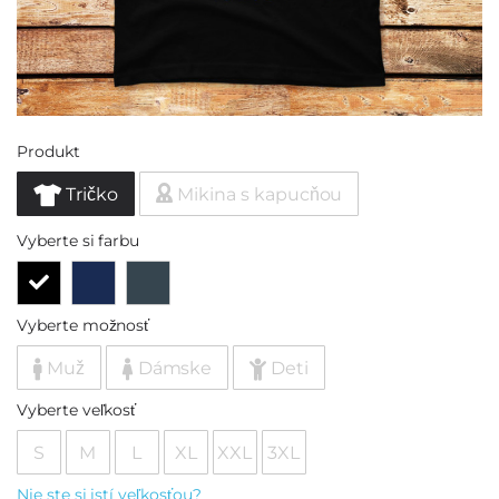
Produkt
Tričko
Mikina s kapucňou
Vyberte si farbu
Vyberte možnosť
Muž
Dámske
Deti
Vyberte veľkosť
S
M
L
XL
XXL
3XL
Nie ste si istí veľkosťou?