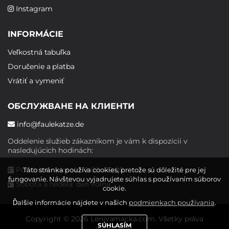
Instagram
INFORMÁCIE
Veľkostná tabuľka
Doručenie a platba
Vrátiť a vymeniť
ОБСЛУЖВАНЕ НА КЛИЕНТИ
info@faulekatze.de
Oddelenie služieb zákazníkom je vám k dispozícii v
nasledujúcich hodinách:
Pondelok - piatok: 10:00 - 19:00
Táto stránka používa cookies, pretože sú dôležité pre jej
fungovanie. Návštevou vyjadrujete súhlas s používaním súborov
Sobota a nedeľa: deň voľna
cookie.
Ďalšie informácie nájdete v našich
podmienkach používania
.
Copyright © 2026 Lenivamacka.com. Všetky práva
SÚHLASÍM
vyhradené.