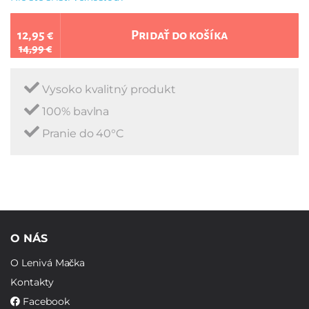
12,95 €
Pridať do košíka
14,99 €
Vysoko kvalitný produkt
100% bavlna
Pranie do 40°C
O NÁS
O Lenivá Mačka
Kontakty
Facebook