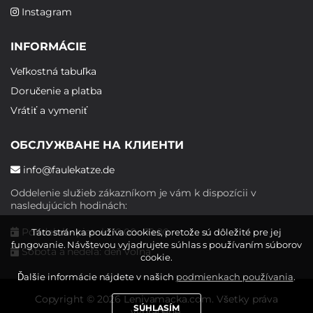
Instagram
INFORMÁCIE
Veľkostná tabuľka
Doručenie a platba
Vrátiť a vymeniť
ОБСЛУЖВАНЕ НА КЛИЕНТИ
info@faulekatze.de
Oddelenie služieb zákazníkom je vám k dispozícii v
nasledujúcich hodinách:
Pondelok - piatok: 10:00 - 19:00
Táto stránka používa cookies, pretože sú dôležité pre jej
fungovanie. Návštevou vyjadrujete súhlas s používaním súborov
Sobota a nedeľa: deň voľna
cookie.
Ďalšie informácie nájdete v našich
podmienkach používania
.
Copyright © 2026 Lenivamacka.com. Všetky práva
SÚHLASÍM
vyhradené.