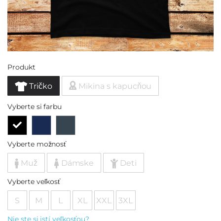
Produkt
Tričko
Mikina s kapucňou
Vyberte si farbu
Vyberte možnosť
Muž
Dámske
Deti
Vyberte veľkosť
S
M
L
XL
XXL
3XL
Nie ste si istí veľkosťou?