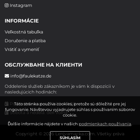
Instagram
INFORMÁCIE
Veľkostná tabuľka
Doručenie a platba
Vrátiť a vymeniť
ОБСЛУЖВАНЕ НА КЛИЕНТИ
info@faulekatze.de
Oddelenie služieb zákazníkom je vám k dispozícii v
nasledujúcich hodinách:
Pondelok - piatok: 10:00 - 19:00
Táto stránka používa cookies, pretože sú dôležité pre jej
fungovanie. Návštevou vyjadrujete súhlas s používaním súborov
Sobota a nedeľa: deň voľna
cookie.
Ďalšie informácie nájdete v našich
podmienkach používania
.
Copyright © 2026 Lenivamacka.com. Všetky práva
SÚHLASÍM
vyhradené.