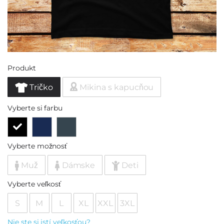
Produkt
Tričko
Mikina s kapucňou
Vyberte si farbu
Vyberte možnosť
Muž
Dámske
Deti
Vyberte veľkosť
S
M
L
XL
XXL
3XL
Nie ste si istí veľkosťou?