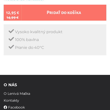
12,95 €
Pridať do košíka
14,99 €
Vysoko kvalitný produkt
100% bavlna
Pranie do 40°C
O NÁS
O Lenivá Mačka
Kontakty
Facebook