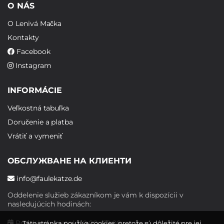
O NÁS
O Lenivá Mačka
Kontakty
Facebook
Instagram
INFORMÁCIE
Veľkostná tabuľka
Doručenie a platba
Vrátiť a vymeniť
ОБСЛУЖВАНЕ НА КЛИЕНТИ
info@faulekatze.de
Oddelenie služieb zákazníkom je vám k dispozícii v
nasledujúcich hodinách:
Pondelok - piatok: 10:00 - 19:00
Táto stránka používa cookies, pretože sú dôležité pre jej