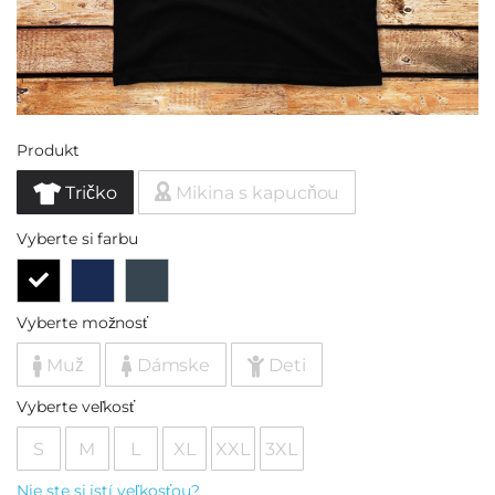
Produkt
Tričko
Mikina s kapucňou
Vyberte si farbu
Vyberte možnosť
Muž
Dámske
Deti
Vyberte veľkosť
S
M
L
XL
XXL
3XL
Nie ste si istí veľkosťou?